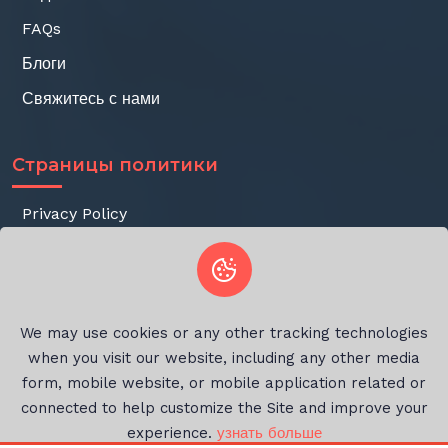
FAQs
Блоги
Свяжитесь с нами
Страницы политики
Privacy Policy
Terms of Service
Refund Policy
Working Policy
We may use cookies or any other tracking technologies
when you visit our website, including any other media
form, mobile website, or mobile application related or
connected to help customize the Site and improve your
Авторское право © 2026 Все права защищены
experience.
узнать больше